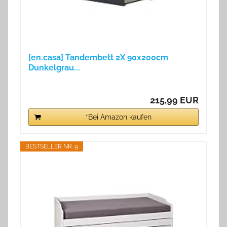
[en.casa] Tandembett 2X 90x200cm
Dunkelgrau...
215,99 EUR
*Bei Amazon kaufen
BESTSELLER NR. 9