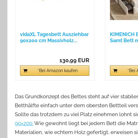
vidaXL Tagesbett Ausziehbar
KIMENICH B
90x200 cm Massivholz...
Samt Bett m
Schubladen.
130,99 EUR
*Bei Amazon kaufen
*Bei
Das Grundkonzept des Bettes steht auf vier stabile
Betthälfte einfach unter dem obersten Bettteil vers
Sollte das trotzdem zu viel Platz einehmen lohnt si
90×200.
Wie gewohnt liegt bei jedem Bett die Matra
Materialien, wie echtem Holz gefertigt, erweisen 