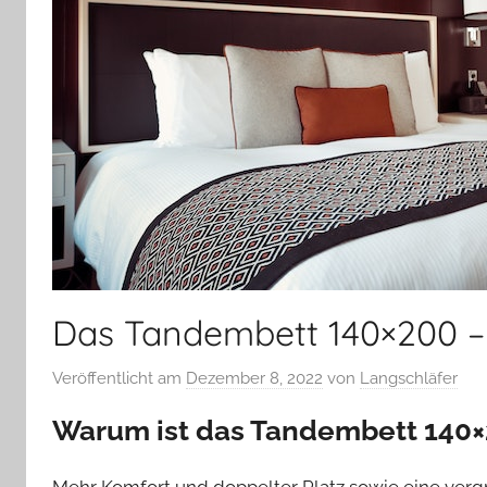
Das Tandembett 140×200 –
Veröffentlicht am
Dezember 8, 2022
von
Langschläfer
Warum ist das Tandembett 140×
Mehr Komfort und doppelter Platz sowie eine vergr