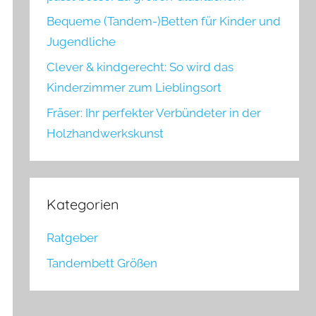
Bequeme (Tandem-)Betten für Kinder und
Jugendliche
Clever & kindgerecht: So wird das
Kinderzimmer zum Lieblingsort
Fräser: Ihr perfekter Verbündeter in der
Holzhandwerkskunst
Kategorien
Ratgeber
Tandembett Größen