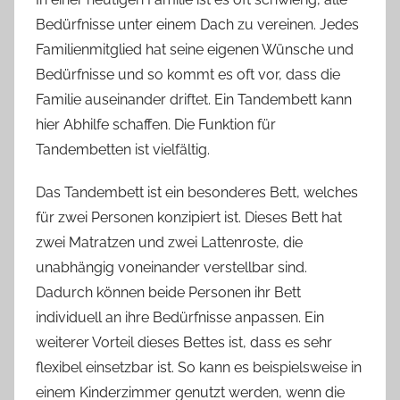
Bedürfnisse unter einem Dach zu vereinen. Jedes
Familienmitglied hat seine eigenen Wünsche und
Bedürfnisse und so kommt es oft vor, dass die
Familie auseinander driftet. Ein Tandembett kann
hier Abhilfe schaffen. Die Funktion für
Tandembetten ist vielfältig.
Das Tandembett ist ein besonderes Bett, welches
für zwei Personen konzipiert ist. Dieses Bett hat
zwei Matratzen und zwei Lattenroste, die
unabhängig voneinander verstellbar sind.
Dadurch können beide Personen ihr Bett
individuell an ihre Bedürfnisse anpassen. Ein
weiterer Vorteil dieses Bettes ist, dass es sehr
flexibel einsetzbar ist. So kann es beispielsweise in
einem Kinderzimmer genutzt werden, wenn die