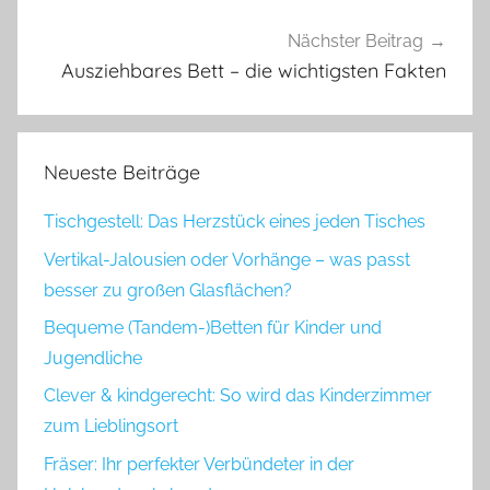
Nächster Beitrag
Ausziehbares Bett – die wichtigsten Fakten
Neueste Beiträge
Tischgestell: Das Herzstück eines jeden Tisches
Vertikal-Jalousien oder Vorhänge – was passt
besser zu großen Glasflächen?
Bequeme (Tandem-)Betten für Kinder und
Jugendliche
Clever & kindgerecht: So wird das Kinderzimmer
zum Lieblingsort
Fräser: Ihr perfekter Verbündeter in der