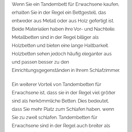
Wenn Sie ein Tandembett für Erwachsene kaufen,
erhalten Sie in der Regel ein Bettgestell, das
entweder aus Metall oder aus Holz gefertigt ist.
Beide Materialien haben ihre Vor- und Nachteile.
Metallbetten sind in der Regel billiger als
Holzbetten und bieten eine lange Haltbarkeit.
Holzbetten sehen jedoch häufig eleganter aus
und passen besser zu den
Einrichtungsgegenständen in Ihrem Schlafzimmer.
Ein weiterer Vorteil von Tandembetten für
Erwachsene ist, dass sie in der Regel viel größer
sind als herkömmliche Betten. Dies bedeutet,
dass Sie mehr Platz zum Schlafen haben, wenn
Sie zu zweit schlafen. Tandembetten für
Erwachsene sind in der Regel auch breiter als