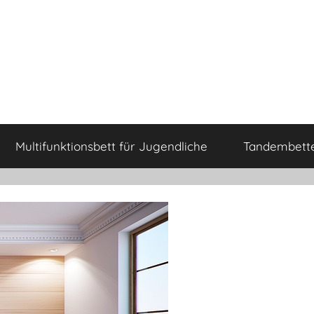
Multifunktionsbett für Jugendliche
Tandembette