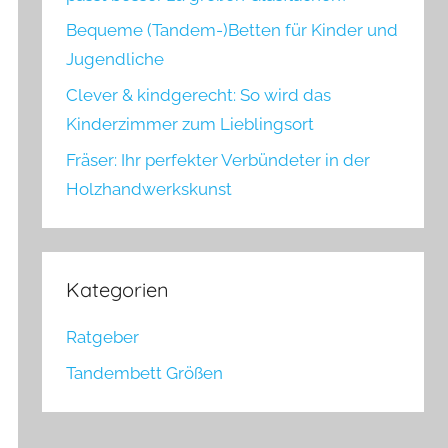
Bequeme (Tandem-)Betten für Kinder und
Jugendliche
Clever & kindgerecht: So wird das
Kinderzimmer zum Lieblingsort
Fräser: Ihr perfekter Verbündeter in der
Holzhandwerkskunst
Kategorien
Ratgeber
Tandembett Größen